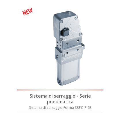
NEW
NEW
Dis
e
Sistema di serraggio - Serie
Siste
pneumatica
25
Sistema di serraggio Forma SBPC-P-63
Nuovo Sist