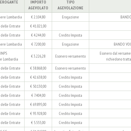
 EROGANTE
IMPORTO
TIPO
AGEVOLATO
AGEVOLAZIONE
ere Lombardia
€ 2.104,80
Erogazione
BANDO 
delle Entrate
€ 41.021,00
delle Entrate
€ 4.244,00
Credito Imposta
ere Lombardia
€ 7.200,00
Erogazione
BANDO VOC
INPS
Esonero dal versamen
€ 3.226,28
Esonero versamento
e Lombardia
richiedono tratta
delle Entrate
€ 38.868,00
Esonero versamento
delle Entrate
€ 42.638,00
Credito Imposta
delle Entrate
€ 50.130,00
Credito Imposta
delle Entrate
€ 7.404,00
Credito Imposta
delle Entrate
€ 69.895,00
Credito Imposta
delle Entrate
€ 93.928,00
Credito Imposta
delle Entrate
€ 5.555,00
Credito Imposta