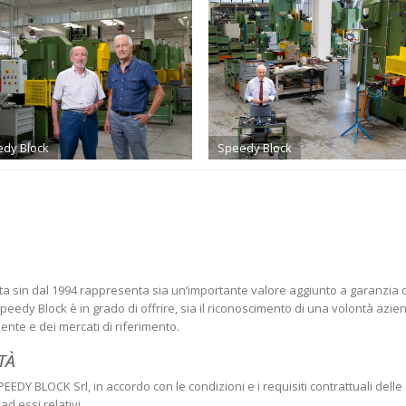
dy Block
Speedy Block
ta sin dal 1994 rappresenta sia un’importante valore aggiunto a garanzia de
eedy Block è in grado di offrire, sia il riconoscimento di una volontà aziend
ente e dei mercati di riferimento.
TÀ
da SPEEDY BLOCK Srl, in accordo con le condizioni e i requisiti contrattuali de
ad essi relativi.