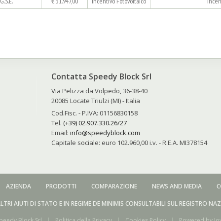
G.S.E.
€ 31.947,00
Incentivo Fotovoltaico
Incen
Contatta Speedy Block Srl
Via Pelizza da Volpedo, 36-38-40
20085 Locate Triulzi (MI) - Italia
Cod.Fisc. - P.IVA: 01156830158
Tel.
(+39) 02.907.330.26/27
Email:
info@speedyblock.com
e
Capitale sociale: euro 102.960,00 i.v. - R.E.A. MI378154
AZIENDA
PRODOTTI
COMPARAZIONE
NEWS AND MEDIA
C
LTRI AIUTI DI STATO E IN REGIME DE MINIMIS CONSULTABILI SUL REGISTRO NA
eedy Block Srl
|
Politica della Privacy
|
Cookies Policy
|
Powered by
Jo