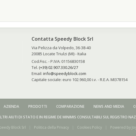
Contatta Speedy Block Srl
Via Pelizza da Volpedo, 36-38-40
20085 Locate Triulzi (MI) - Italia
Cod.Fisc. - P.IVA: 01156830158
Tel.
(+39) 02.907.330.26/27
Email:
info@speedyblock.com
e
Capitale sociale: euro 102.960,00 i.v. - R.E.A. MI378154
AZIENDA
PRODOTTI
COMPARAZIONE
NEWS AND MEDIA
C
LTRI AIUTI DI STATO E IN REGIME DE MINIMIS CONSULTABILI SUL REGISTRO NA
eedy Block Srl
|
Politica della Privacy
|
Cookies Policy
|
Powered by
Jo