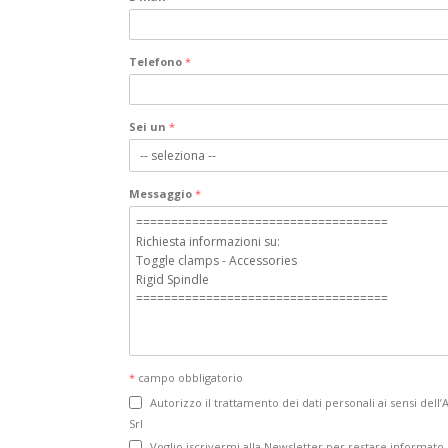
Telefono
*
Sei un
*
Messaggio
*
*
campo obbligatorio
Autorizzo il trattamento dei dati personali ai sensi dell’
Srl
Voglio iscrivermi alla Newsletter per restare informato s