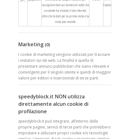
raccogliere dati sul numero di volte che
Cookie
un utente ha visitato il sito internet,
oltre che le dati per la prima visita e la
visita più recente.
Marketing
(0)
I cookie di marketing vengono utilizzati per tracciare
i visitatori sui siti web. La finalità è quella di
presentare annunci pubblicitari che siano rilevanti e
coinvolgenti per il singolo utente e quindi di maggior
valore per editori e inserzionisti di terze parti.
speedyblock.it NON utilizza
direttamente alcun cookie di
profilazione
speedyblock.it può integrare, all’interno delle
proprie pagine, servizi di terze parti che potrebbero
impostare e utilizzare propri cookie e/o tecnologie
similari. L’impiego di tali cookie e tecnologie similari