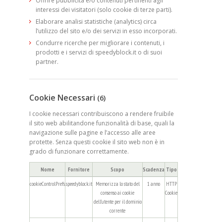
Offrire pubblicità e/o contenuti pertinenti agli
interessi dei visitatori (solo cookie di terze parti).
Elaborare analisi statistiche (analytics) circa
l’utilizzo del sito e/o dei servizi in esso incorporati.
Condurre ricerche per migliorare i contenuti, i
prodotti e i servizi di speedyblock.it o di suoi
partner.
Cookie Necessari
(6)
I cookie necessari contribuiscono a rendere fruibile
il sito web abilitandone funzionalità di base, quali la
navigazione sulle pagine e l’accesso alle aree
protette. Senza questi cookie il sito web non è in
grado di funzionare correttamente.
Nome
Fornitore
Scopo
Scadenza
Tipo
cookieControlPrefs
.speedyblock.it
Memorizza lo stato del
1 anno
HTTP
consenso ai cookie
Cookie
dell’utente per il dominio
corrente