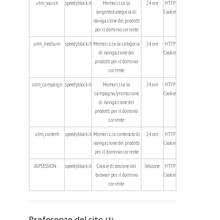
utm_source
.speedyblock.it
Memorizza la
24 ore
HTTP
sorgente/categoria di
Cookie
navigazione dei prodotti
per il dominio corrente
utm_medium
.speedyblock.it
Memorizza la categoria
24 ore
HTTP
di navigazione dei
Cookie
prodotti per il dominio
corrente
utm_campaign
.speedyblock.it
Memorizza la
24 ore
HTTP
campagna/promozione
Cookie
di navigazione dei
prodotti per il dominio
corrente
utm_content
.speedyblock.it
Memorizza contenuto di
24 ore
HTTP
navigazione dei prodotti
Cookie
per il dominio corrente
ASPSESSION…
.speedyblock.it
Cookie di sessione del
Sessione
HTTP
browser per il dominio
Cookie
corrente
Preferenze del sito
(1)