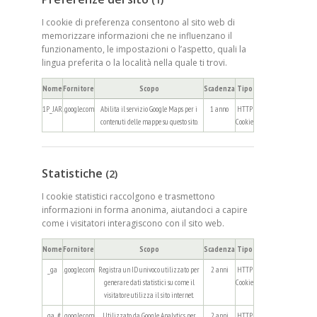
I cookie di preferenza consentono al sito web di
memorizzare informazioni che ne influenzano il
funzionamento, le impostazioni o l’aspetto, quali la
lingua preferita o la località nella quale ti trovi.
Nome
Fornitore
Scopo
Scadenza
Tipo
1P_JAR
.google.com
Abilita il servizio Google Maps per i
1 anno
HTTP
contenuti delle mappe su questo sito.
Cookie
Statistiche
(2)
I cookie statistici raccolgono e trasmettono
informazioni in forma anonima, aiutandoci a capire
come i visitatori interagiscono con il sito web.
Nome
Fornitore
Scopo
Scadenza
Tipo
_ga
.google.com
Registra un ID univoco utilizzato per
2 anni
HTTP
generare dati statistici su come il
Cookie
visitatore utilizza il sito internet.
_ga_#
.google.com
Utilizzato da Google Analytics per
2 anni
HTTP