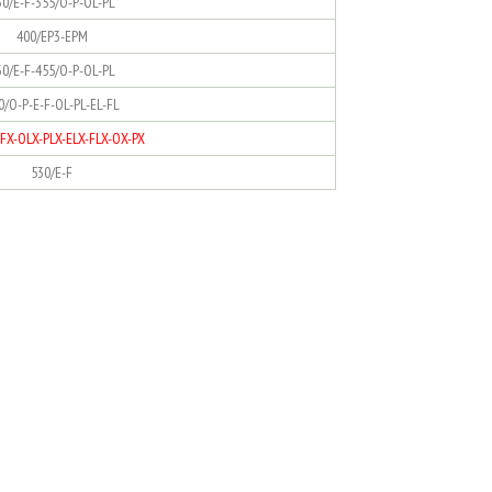
30/E-F-355/O-P-OL-PL
400/EP3-EPM
30/E-F-455/O-P-OL-PL
0/O-P-E-F-OL-PL-EL-FL
-FX-OLX-PLX-ELX-FLX-OX-PX
530/E-F