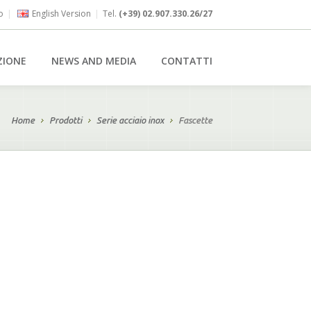
o
|
English Version
|
Tel.
(+39) 02.907.330.26/27
ZIONE
NEWS AND MEDIA
CONTATTI
Home
Prodotti
Serie acciaio inox
Fascette