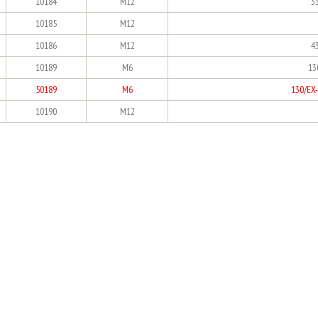
10184
M12
3
10185
M12
10186
M12
4
10189
M6
13
50189
M6
130/EX
10190
M12