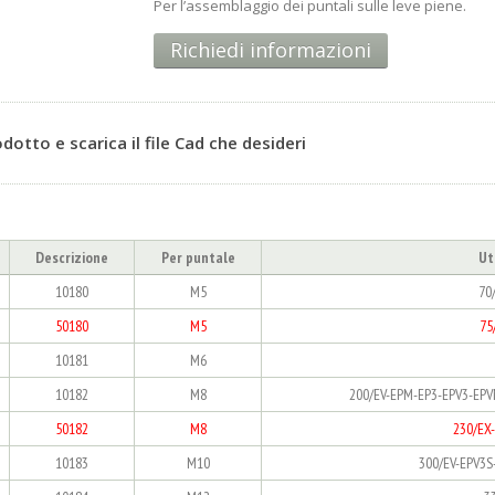
Per l’assemblaggio dei puntali sulle leve piene.
Richiedi informazioni
rodotto e scarica il file Cad che desideri
Descrizione
Per puntale
Ut
10180
M5
70
50180
M5
75
10181
M6
10182
M8
200/EV-EPM-EP3-EPV3-EPV
50182
M8
230/EX
10183
M10
300/EV-EPV3