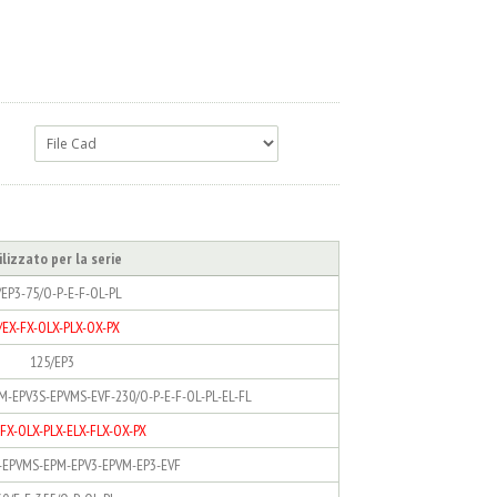
ilizzato per la serie
/EP3-75/O-P-E-F-OL-PL
/EX-FX-OLX-PLX-OX-PX
125/EP3
M-EPV3S-EPVMS-EVF-230/O-P-E-F-OL-PL-EL-FL
-FX-OLX-PLX-ELX-FLX-OX-PX
S-EPVMS-EPM-EPV3-EPVM-EP3-EVF