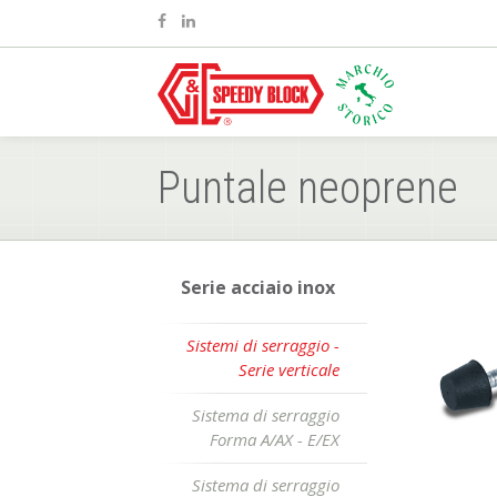
Puntale neoprene
Serie acciaio inox
Sistemi di serraggio -
Serie verticale
Sistema di serraggio
Forma A/AX - E/EX
Sistema di serraggio