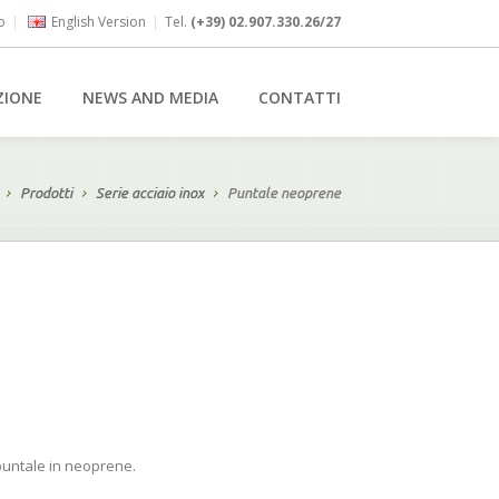
o
|
English Version
|
Tel.
(+39) 02.907.330.26/27
ZIONE
NEWS AND MEDIA
CONTATTI
Prodotti
Serie acciaio inox
Puntale neoprene
puntale in neoprene.