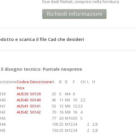
Due dadi filettati, compresi nella fornitura.
Richiedi informazioni
rodotto e scarica il file Cad che desideri
il disegno tecnico: Puntale neoprene
scrizione
Codice
Descrizione
A
B
D
F
CH
L
H
Inox
139
AU539
50139
25
5
M4
6
140
AU540
50140
45
11
M5
10
2,5
141
AU541
50141
55
12
M6
12,5
3
142
AU542
50142
70
16
M8
16
4
143
77
20
M10
20
5
144
100
25
M12
24
2
2,8
145
130
25
M12
24
2
2,8