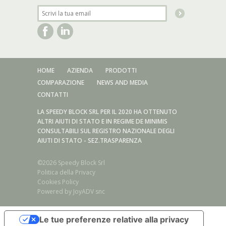
HOME
AZIENDA
PRODOTTI
COMPARAZIONE
NEWS AND MEDIA
CONTATTI
LA SPEEDY BLOCK SRL PER IL 2020 HA OTTENUTO
ALTRI AIUTI DI STATO E IN REGIME DE MINIMIS
CONSULTABILI SUL REGISTRO NAZIONALE DEGLI
AIUTI DI STATO - SEZ.TRASPARENZA
©2026 Speedy Block Srl
Politica della Privacy
Cookies Policy
Powered by
JoyADV snc
Serie acciaio inox/Sistema di serraggio Forma A/AX - E/EX
Le tue preferenze relative alla privacy
Serie acciaio inox/Sistema di serraggio Forma B/BX - F/FX