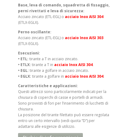
Base, leva di comando, squadretta di fissaggio,
perni rivettati e leva di sicurezza:
Acciaio zincato (ETL-EGL) o
acciaio Inox AISI 304
(ETLX-EGLX).
Perno oscillante:
Acciaio zincato (ETL-EGL) o
acciaio Inox AISI 303
(ETLX-EGLX).
Esecuzioni:
• ETL:
tirante a T in acciaio zincato.
• ETLX:
tirante a T in
acciaio Inox AISI 304
.
• EGL:
tirante a golfare in acciaio zincato.
• EGLX:
tirante a golfare in
acciaio Inox AISI 304
.
Caratteristiche e applicazioni:
Questi attrezzi sono particolarmente indicati per la
chiusura di coperchi di casse e portelli di armadi.
Sono provvisti di fori per l’inserimento di lucchetti di
chiusura.
La posizione del tirante filettato può essere regolata
entro un certo intervallo (vedi quota “D”) per
adattarsi alle esigenze di utilizzo.