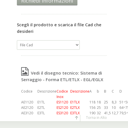
Richiedi informazioni
Scegli il prodotto e scarica il file Cad che
desideri
Vedi il disegno tecnico: Sistema di
Serraggio - Forma ETL/ETLX - EGL/EGLX
Codice
Descrizione
Codice
Descrizione
A
b
B
C
D
Inox
AE1120
E1TL
ES1120
E1TLX
118
18
25
8,3
51÷5
AE2120
E2TL
ES2120
E2TLX
156
25
33
10
64÷7
AE3120
E3TL
ES3120
E3TLX
190
32
41,5
12,7
79,5
Torna in Alto