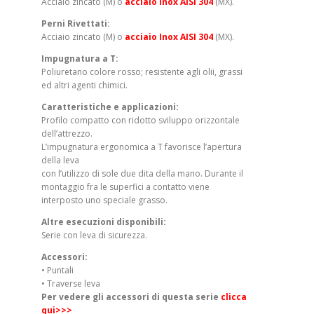
Acciaio zincato (M) o
acciaio Inox AISI 304
(MX).
Perni Rivettati:
Acciaio zincato (M) o
acciaio Inox AISI 304
(MX).
Impugnatura a T:
Poliuretano colore rosso; resistente agli olii, grassi
ed altri agenti chimici.
Caratteristiche e applicazioni:
Profilo compatto con ridotto sviluppo orizzontale
dell’attrezzo.
L’impugnatura ergonomica a T favorisce l’apertura
della leva
con l’utilizzo di sole due dita della mano. Durante il
montaggio fra le superfici a contatto viene
interposto uno speciale grasso.
Altre esecuzioni disponibili:
Serie con leva di sicurezza.
Accessori:
• Puntali
• Traverse leva
Per vedere gli accessori di questa serie
clicca
qui>>>