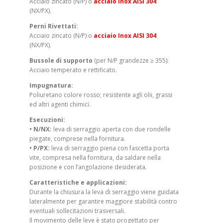
Acciaio zincato (N/P) o
acciaio Inox AISI 304
(NX/PX).
Perni Rivettati:
Acciaio zincato (N/P) o
acciaio Inox AISI 304
(NX/PX).
Bussole di supporto
(per N/P grandezze ≥ 355):
Acciaio temperato e rettificato.
Impugnatura:
Poliuretano colore rosso; resistente agli olii, grassi
ed altri agenti chimici.
Esecuzioni:
• N/NX:
leva di serraggio aperta con due rondelle
piegate, comprese nella fornitura.
• P/PX:
leva di serraggio piena con fascetta porta
vite, compresa nella fornitura, da saldare nella
posizione e con l’angolazione desiderata.
Caratteristiche e applicazioni:
Durante la chiusura la leva di serraggio viene guidata
lateralmente per garantire maggiore stabilità contro
eventuali sollecitazioni trasversali.
Il movimento delle leve è stato progettato per