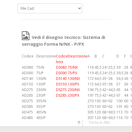
Vedi il disegno tecnico: Sistema di
serraggio Forma N/NX - P/PX
Codice
Descrizione
Codice
Descrizione
A
B
C
D
F
Inox
AD080
75/N
DS080
75/NX
118
45,5
24÷25,5
39
28
AD090
75/P
DS090
75/PX
119
45,5
24÷25,5
39,5
28
AD140
130/N
DS140
130/NX
172
64,5
35÷38
56,5
36
AD150
130/P
DS150
130/PX
172
64,5
35÷38
57
36
AD275
230/N
DS275
230/NX
196
75,5
42÷44,5
65
44
AD285
230/P
DS285
230/PX
197
75,5
42÷44,5
67
44
AD375
355/N
270
103
60÷62
100
60
AD385
355/P
270
103
60÷62
101
60
AD475
455/N
305
120
68÷69,5
113
70
AD485
455/P
307
120
68÷69,5
116
70
Torna in Alto