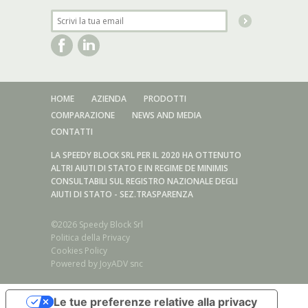
HOME
AZIENDA
PRODOTTI
COMPARAZIONE
NEWS AND MEDIA
CONTATTI
LA SPEEDY BLOCK SRL PER IL 2020 HA OTTENUTO
ALTRI AIUTI DI STATO E IN REGIME DE MINIMIS
CONSULTABILI SUL REGISTRO NAZIONALE DEGLI
AIUTI DI STATO - SEZ.TRASPARENZA
©2026 Speedy Block Srl
Politica della Privacy
Cookies Policy
Powered by
JoyADV snc
Serie acciaio inox/Sistema di serraggio Forma A/AX - E/EX
Le tue preferenze relative alla privacy
Serie acciaio inox/Sistema di serraggio Forma B/BX - F/FX