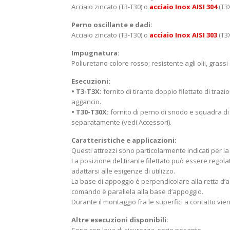
Acciaio zincato (T3-T30) o
acciaio Inox AISI 304
(T3
Perno oscillante e dadi:
Acciaio zincato (T3-T30) o
acciaio Inox AISI 303
(T3
Impugnatura:
Poliuretano colore rosso; resistente agli olii, grassi 
Esecuzioni:
• T3-T3X:
fornito di tirante doppio filettato di tra
aggancio.
• T30-T30X:
fornito di perno di snodo e squadra di
separatamente (vedi Accessori).
Caratteristiche e applicazioni:
Questi attrezzi sono particolarmente indicati per la
La posizione del tirante filettato può essere regola
adattarsi alle esigenze di utilizzo.
La base di appoggio è perpendicolare alla retta d’az
comando è parallela alla base d’appoggio.
Durante il montaggio fra le superfici a contatto vi
Altre esecuzioni disponibili: