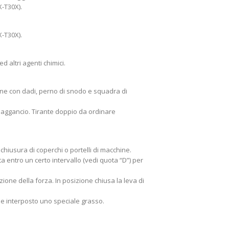
X-T30X).
X-T30X).
ed altri agenti chimici.
zione con dadi, perno di snodo e squadra di
 aggancio. Tirante doppio da ordinare
 chiusura di coperchi o portelli di macchine.
ta entro un certo intervallo (vedi quota “D”) per
ione della forza. In posizione chiusa la leva di
ene interposto uno speciale grasso.