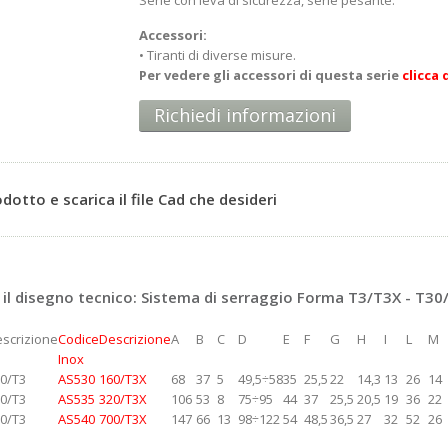
Serie con leva di sicurezza, serie pesante.
Accessori:
• Tiranti di diverse misure.
Per vedere gli accessori di questa serie
clicca 
Richiedi informazioni
rodotto e scarica il file Cad che desideri
il disegno tecnico: Sistema di serraggio Forma T3/T3X - T30
scrizione
Codice
Descrizione
A
B
C
D
E
F
G
H
I
L
M
Inox
0/T3
AS530
160/T3X
68
37
5
49,5÷58
35
25,5
22
14,3
13
26
14
0/T3
AS535
320/T3X
106
53
8
75÷95
44
37
25,5
20,5
19
36
22
0/T3
AS540
700/T3X
147
66
13
98÷122
54
48,5
36,5
27
32
52
26