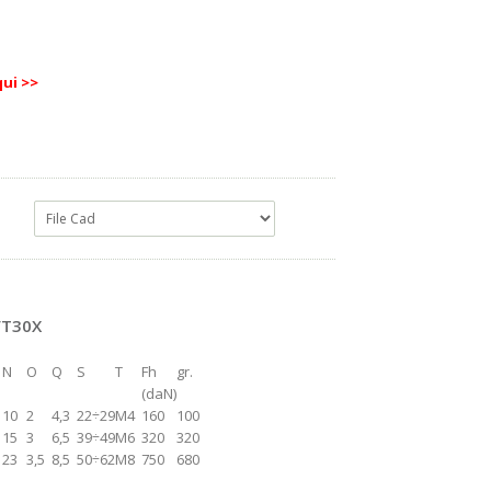
qui >>
/T30X
N
O
Q
S
T
Fh
gr.
(daN)
10
2
4,3
22÷29
M4
160
100
15
3
6,5
39÷49
M6
320
320
23
3,5
8,5
50÷62
M8
750
680