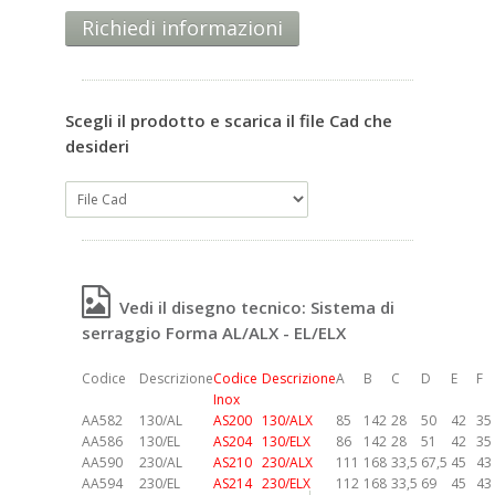
Richiedi informazioni
Scegli il prodotto e scarica il file Cad che
desideri
Vedi il disegno tecnico: Sistema di
serraggio Forma AL/ALX - EL/ELX
Codice
Descrizione
Codice
Descrizione
A
B
C
D
E
F
Inox
AA582
130/AL
AS200
130/ALX
85
142
28
50
42
35
AA586
130/EL
AS204
130/ELX
86
142
28
51
42
35
AA590
230/AL
AS210
230/ALX
111
168
33,5
67,5
45
43
AA594
230/EL
AS214
230/ELX
112
168
33,5
69
45
43