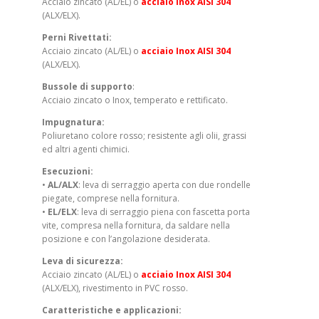
Acciaio zincato (AL/EL) o
acciaio Inox AISI 304
(ALX/ELX).
Perni Rivettati:
Acciaio zincato (AL/EL) o
acciaio Inox AISI 304
(ALX/ELX).
Bussole di supporto
:
Acciaio zincato o Inox, temperato e rettificato.
Impugnatura:
Poliuretano colore rosso; resistente agli olii, grassi
ed altri agenti chimici.
Esecuzioni:
•
AL/ALX
: leva di serraggio aperta con due rondelle
piegate, comprese nella fornitura.
•
EL/ELX
: leva di serraggio piena con fascetta porta
vite, compresa nella fornitura, da saldare nella
posizione e con l’angolazione desiderata.
Leva di sicurezza:
Acciaio zincato (AL/EL) o
acciaio Inox AISI 304
(ALX/ELX), rivestimento in PVC rosso.
Caratteristiche e applicazioni: