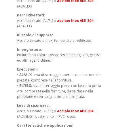
Acciaio zincato (AL/EL) o
acciaio Inox AISI 304
(ALX/ELX).
Perni Rivettati:
Acciaio zincato (AL/EL) o
acciaio Inox AISI 304
(ALX/ELX).
Bussole di supporto
:
Acciaio zincato o Inox, temperato e rettificato.
Impugnatura:
Poliuretano colore rosso; resistente agli olii, grassi
ed altri agenti chimici.
Esecuzioni:
•
AL/ALX
: leva di serraggio aperta con due rondelle
piegate, comprese nella fornitura.
•
EL/ELX
: leva di serraggio piena con fascetta porta
vite, compresa nella fornitura, da saldare nella
posizione e con l’angolazione desiderata.
Leva di sicurezza:
Acciaio zincato (AL/EL) o
acciaio Inox AISI 304
(ALX/ELX), rivestimento in PVC rosso.
Caratteristiche e applicazioni: