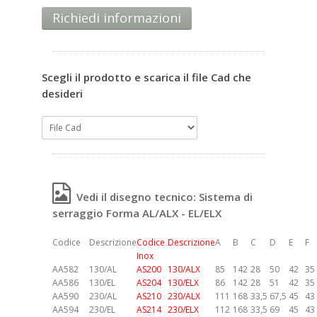
Richiedi informazioni
Scegli il prodotto e scarica il file Cad che
desideri
Vedi il disegno tecnico: Sistema di
serraggio Forma AL/ALX - EL/ELX
Codice
Descrizione
Codice
Descrizione
A
B
C
D
E
F
Inox
AA582
130/AL
AS200
130/ALX
85
142
28
50
42
35
AA586
130/EL
AS204
130/ELX
86
142
28
51
42
35
AA590
230/AL
AS210
230/ALX
111
168
33,5
67,5
45
43
AA594
230/EL
AS214
230/ELX
112
168
33,5
69
45
43