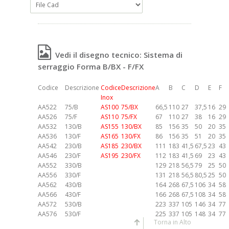
Vedi il disegno tecnico: Sistema di
serraggio Forma B/BX - F/FX
Codice
Descrizione
Codice
Descrizione
A
B
C
D
E
F
Inox
AA522
75/B
AS100
75/BX
66,5
110
27
37,5
16
29
AA526
75/F
AS110
75/FX
67
110
27
38
16
29
AA532
130/B
AS155
130/BX
85
156
35
50
20
35
AA536
130/F
AS165
130/FX
86
156
35
51
20
35
AA542
230/B
AS185
230/BX
111
183
41,5
67,5
23
43
AA546
230/F
AS195
230/FX
112
183
41,5
69
23
43
AA552
330/B
129
218
56,5
79
25
50
AA556
330/F
131
218
56,5
80,5
25
50
AA562
430/B
164
268
67,5
106
34
58
AA566
430/F
166
268
67,5
108
34
58
AA572
530/B
223
337
105
146
34
77
AA576
530/F
225
337
105
148
34
77
Torna in Alto