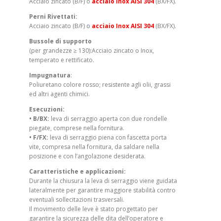
Acciaio zincato (B/F) o
acciaio Inox AISI 304
(BX/FX).
Perni Rivettati:
Acciaio zincato (B/F) o
acciaio Inox AISI 304
(BX/FX).
Bussole di supporto
(per grandezze ≥ 130):Acciaio zincato o Inox,
temperato e rettificato.
Impugnatura
:
Poliuretano colore rosso; resistente agli olii, grassi
ed altri agenti chimici.
Esecuzioni:
• B/BX:
leva di serraggio aperta con due rondelle
piegate, comprese nella fornitura.
• F/FX:
leva di serraggio piena con fascetta porta
vite, compresa nella fornitura, da saldare nella
posizione e con l’angolazione desiderata.
Caratteristiche e applicazioni:
Durante la chiusura la leva di serraggio viene guidata
lateralmente per garantire maggiore stabilità contro
eventuali sollecitazioni trasversali.
Il movimento delle leve è stato progettato per
garantire la sicurezza delle dita dell’operatore e