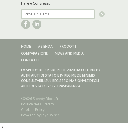
Fiere e Congressi.
HOME
AZIENDA
PRODOTTI
COMPARAZIONE
NEWS AND MEDIA
CONTATTI
LA SPEEDY BLOCK SRL PER IL 2020 HA OTTENUTO
ALTRI AIUTI DI STATO E IN REGIME DE MINIMIS
CONSULTABILI SUL REGISTRO NAZIONALE DEGLI
AIUTI DI STATO - SEZ.TRASPARENZA
©2026 Speedy Block Srl
Politica della Privacy
Cookies Policy
Powered by
JoyADV snc
Serie acciaio inox/Sistema di serraggio Forma A/AX - E/EX