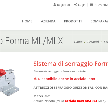
Registrati
|
Login
|
Preventiv
HOME
AZIENDA
PRODOTTI
COMPARA
gio Forma ML/MLX
Home
Prodotti
Ser
Sistema di serraggio Fo
Sistemi di serraggio - Serie orizzontale
Disponibile anche in acciaio inox
ATTREZZI DI SERRAGGIO ORIZZONTALI CON BAS
Materiale:
Acciaio zincato (ML) o
acciaio Inox AISI 304
(MLX).