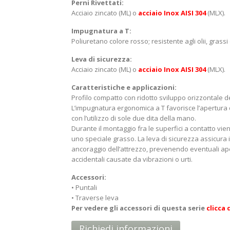
Perni Rivettati:
Acciaio zincato (ML) o
acciaio Inox AISI 304
(MLX).
Impugnatura a T:
Poliuretano colore rosso; resistente agli olii, grassi 
Leva di sicurezza:
Acciaio zincato (ML) o
acciaio Inox AISI 304
(MLX).
Caratteristiche e applicazioni:
Profilo compatto con ridotto sviluppo orizzontale de
L’impugnatura ergonomica a T favorisce l’apertura 
con l’utilizzo di sole due dita della mano.
Durante il montaggio fra le superfici a contatto vie
uno speciale grasso. La leva di sicurezza assicura i
ancoraggio dell’attrezzo, prevenendo eventuali ap
accidentali causate da vibrazioni o urti.
Accessori:
• Puntali
• Traverse leva
Per vedere gli accessori di questa serie
clicca
Richiedi informazioni