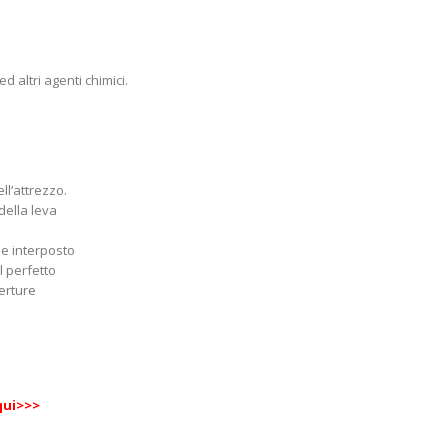
ed altri agenti chimici.
ll’attrezzo.
della leva
ne interposto
l perfetto
erture
 qui>>>