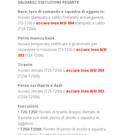
SALDABILI, ESECUZIONE PESANTE
Base, leva di comando e squadra di aggancio:
Acciaio stampato a caldo, fosfatato al manganese,
(T2-T20) o
acciaio Inox AISI 304
stampato a caldo
(T2X-T20X).
Perno manico base:
Acciaio temperato, rettificato e godronato per
impedirne la rotazione (T2-T20) o
acciaio Inox AISI
303
(T2X-T20X).
Tirante:
Acciaio zincato (T2S-T2S0) o
acciaio Inox AISI 304
(T2SX-T2S0X).
Perno oscillante e dadi:
Acciaio zincato (T2S-T2S0) o
acciaio Inox AISI 303
(T2SX-T2S0X).
Esecuzioni:
• T2S-T2SX:
fornito di tirante doppio filettato di
trazione con dadi, perno di snodo e squadra di
aggancio.
• T2S0-T2S0X:
fornito di perno di snodo e squadra
di aggancio. Tirante doppio da ordinare