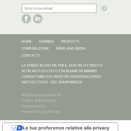
HOME
AZIENDA
PRODOTTI
COMPARAZIONE
NEWS AND MEDIA
CONTATTI
LA SPEEDY BLOCK SRL PER IL 2020 HA OTTENUTO
ALTRI AIUTI DI STATO E IN REGIME DE MINIMIS
CONSULTABILI SUL REGISTRO NAZIONALE DEGLI
AIUTI DI STATO - SEZ.TRASPARENZA
©2026 Speedy Block Srl
Politica della Privacy
Cookies Policy
Powered by
JoyADV snc
Serie acciaio inox/Sistema di serraggio Forma A/AX - E/EX
Le tue preferenze relative alla privacy
Serie acciaio inox/Sistema di serraggio Forma B/BX - F/FX