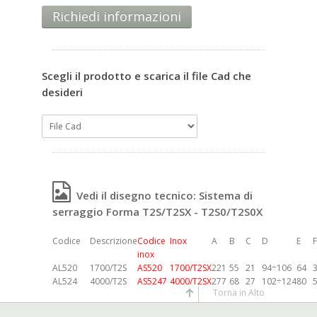
Richiedi informazioni
Scegli il prodotto e scarica il file Cad che
desideri
Vedi il disegno tecnico: Sistema di
serraggio Forma T2S/T2SX - T2S0/T2S0X
Codice
Descrizione
Codice
Inox
A
B
C
D
E
F
inox
AL520
1700/T2S
AS520
1700/T2SX
221
55
21
94÷106
64
AL524
4000/T2S
AS5247
4000/T2SX
277
68
27
102÷124
80
Torna in Alto