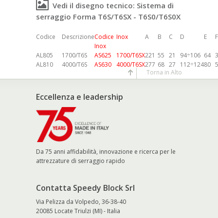
Vedi il disegno tecnico: Sistema di
serraggio Forma T6S/T6SX - T6S0/T6S0X
Codice
Descrizione
Codice
Inox
A
B
C
D
E
F
Inox
AL805
1700/T6S
AS625
1700/T6SX
221
55
21
94÷106
64
AL810
4000/T6S
AS630
4000/T6SX
277
68
27
112÷124
80
Torna in Alto
Eccellenza e leadership
Da 75 anni affidabilità, innovazione e ricerca per le
attrezzature di serraggio rapido
Contatta Speedy Block Srl
Via Pelizza da Volpedo, 36-38-40
20085 Locate Triulzi (MI) - Italia