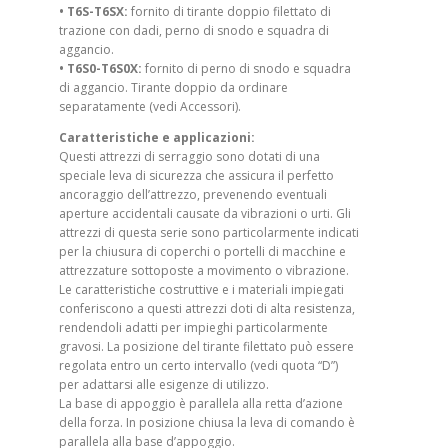
• T6S-T6SX:
fornito di tirante doppio filettato di
trazione con dadi, perno di snodo e squadra di
aggancio.
• T6S0-T6S0X:
fornito di perno di snodo e squadra
di aggancio. Tirante doppio da ordinare
separatamente (vedi Accessori).
Caratteristiche e applicazioni:
Questi attrezzi di serraggio sono dotati di una
speciale leva di sicurezza che assicura il perfetto
ancoraggio dell’attrezzo, prevenendo eventuali
aperture accidentali causate da vibrazioni o urti. Gli
attrezzi di questa serie sono particolarmente indicati
per la chiusura di coperchi o portelli di macchine e
attrezzature sottoposte a movimento o vibrazione.
Le caratteristiche costruttive e i materiali impiegati
conferiscono a questi attrezzi doti di alta resistenza,
rendendoli adatti per impieghi particolarmente
gravosi. La posizione del tirante filettato può essere
regolata entro un certo intervallo (vedi quota “D”)
per adattarsi alle esigenze di utilizzo.
La base di appoggio è parallela alla retta d’azione
della forza. In posizione chiusa la leva di comando è
parallela alla base d’appoggio.