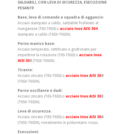
SALDABILI, CON LEVA DI SICUREZZA, ESECUZIONE
PESANTE
Base, leva di comando e squadra di aggancio:
Acciaio stampato a caldo, saldabile fosfatato al
manganese (T6S-T6S0) o
acciaio Inox AISI 304
stampato a caldo (T6SX-T6S0X).
Perno manico base:
Acciaio temperato, rettificato e godronato per
impedirne la rotazione (T6S-T6S0) o
acciaio Inox
AISI 30
3
(T6SX-T6S0X).
Tirante:
Acciaio zincato (T6S-T6S0) o
acciaio Inox AISI 30
4
(T6SX-T6S0X).
Perno oscillante e dadi:
Acciaio zincato (T6S-T6S0) o
acciaio Inox AISI 30
3
(T6SX-T6S0X).
Leva di sicurezza:
Acciaio zincato (T6S-T6S0) o
acciaio Inox AISI 30
4
(T6SX-T6S0X), rivestimento in poliuretano rosso.
Esecuzioni: