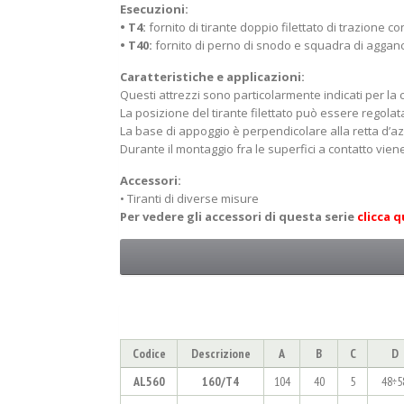
Esecuzioni:
• T4:
fornito di tirante doppio filettato di trazione 
• T40:
fornito di perno di snodo e squadra di aggan
Caratteristiche e applicazioni:
Questi attrezzi sono particolarmente indicati per la 
La posizione del tirante filettato può essere regolata
La base di appoggio è perpendicolare alla retta d’a
Durante il montaggio fra le superfici a contatto vie
Accessori:
• Tiranti di diverse misure
Per vedere gli accessori di questa serie
clicca q
Codice
Descrizione
A
B
C
D
AL560
160/T4
104
40
5
48÷5