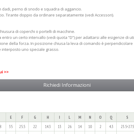
con dadi, perno di snodo e squadra di aggancio.
cio. Tirante doppio da ordinare separatamente (vedi Accessori).
chiusura di coperchi o portelli di macchine.
 entro un certo intervallo (vedi quota “D”) per adattarsi alle esigenze di uti
zione della forza. In posizione chiusa la leva di comando è perpendicolare
ne interposto uno speciale grasso.
ui >>
Richiedi Informazioni
E
F
G
H
I
L
M
N
O
Q
S
8
35
25.5
22
14.3
13
26
14
10
2
4.3
23.5÷27.5