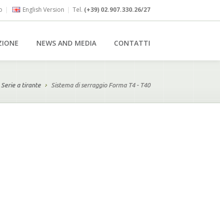
o
|
English Version
|
Tel.
(+39) 02.907.330.26/27
ZIONE
NEWS AND MEDIA
CONTATTI
 Serie a tirante
Sistema di serraggio Forma T4 - T40