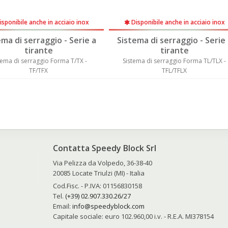
sponibile anche in acciaio inox
Disponibile anche in acciaio inox
ema di serraggio - Serie a
Sistema di serraggio - Serie 
tirante
tirante
ema di serraggio Forma TL/TLX -
Sistema di serraggio Forma T2/T2X -
TFL/TFLX
T20/T20X
Contatta Speedy Block Srl
Via Pelizza da Volpedo, 36-38-40
20085 Locate Triulzi (MI) - Italia
Cod.Fisc. - P.IVA: 01156830158
Tel.
(+39) 02.907.330.26/27
Email:
info@speedyblock.com
e
Capitale sociale: euro 102.960,00 i.v. - R.E.A. MI378154