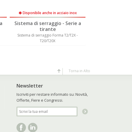
Disponibile anche in acciaio inox
Disponibile anche 
a
Sistema di serraggio - Serie a
Sistema di serrag
tirante
tiran
Sistema di serraggio Forma T6/T16 -
Sistema di serraggio
T60/T160
T20/T20
Torna in Alto
Newsletter
Iscriviti per restare informato su: Novità,
Offerte, Fiere e Congressi.