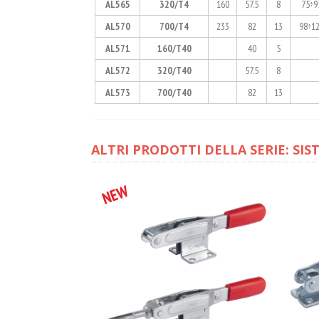
AL565
320/T4
160
57.5
8
75÷9
AL570
700/T4
233
82
13
98÷1
AL571
160/T40
40
5
AL572
320/T40
57.5
8
AL573
700/T40
82
13
ALTRI PRODOTTI DELLA SERIE: SIS