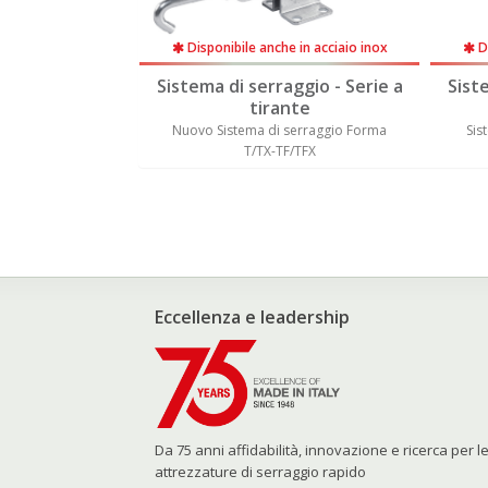
 in acciaio inox
Disponibile anche in acciaio inox
Di
ggio - Serie a
Sistema di serraggio - Serie a
Sist
nte
tirante
serraggio Forma
Sistema di serraggio Forma T/TX -
Sist
/TFX
TF/TFX
Eccellenza e leadership
Da 75 anni affidabilità, innovazione e ricerca per l
attrezzature di serraggio rapido