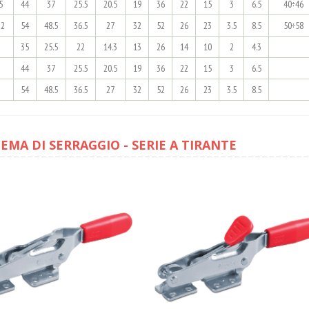
5
44
37
25.5
20.5
19
36
22
15
3
6.5
40÷46
22
54
48.5
36.5
27
32
52
26
23
3.5
8.5
50÷58
35
25.5
22
14.3
13
26
14
10
2
4.3
44
37
25.5
20.5
19
36
22
15
3
6.5
54
48.5
36.5
27
32
52
26
23
3.5
8.5
TEMA DI SERRAGGIO - SERIE A TIRANTE