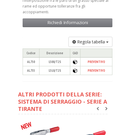
l’interposizione fra le parti di un grasso speciale al
rame ed opportune tolleranze fra gli
accoppiamenti.
Richiedi Informazioni
Regola tabella
Codice
Descrizione
CAD
AL750
1500/T2S
PREVENTIVO
AL755
1510/T2S
PREVENTIVO
ALTRI PRODOTTI DELLA SERIE:
SISTEMA DI SERRAGGIO - SERIE A
TIRANTE
NEW