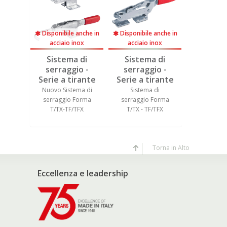
Disponibile anche in
Disponibile anche in
Disponibil
acciaio inox
acciaio inox
acciaio
 di
Sistema di
Sistema di
Sistem
o -
serraggio -
serraggio -
serrag
rante
Serie a tirante
Serie a tirante
Serie a 
di
Nuovo Sistema di
Sistema di
Sistem
ma T -
serraggio Forma
serraggio Forma
serraggi
T/TX-TF/TFX
T/TX - TF/TFX
TL/TLX - 
Torna in Alto
Eccellenza e leadership