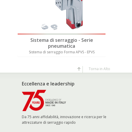
e
Sistema di serraggio - Serie
Sist
pneumatica
PV
Sistema di serraggio Forma APVS - EPVS
Sis
Torna in Alto
Eccellenza e leadership
Da 75 anni affidabilità, innovazione e ricerca per le
attrezzature di serraggio rapido