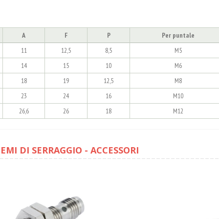
A
F
P
Per puntale
11
12,5
8,5
M5
14
15
10
M6
18
19
12,5
M8
23
24
16
M10
26,6
26
18
M12
TEMI DI SERRAGGIO - ACCESSORI