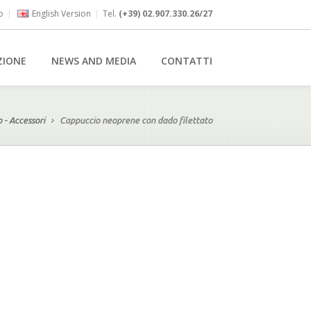
o
|
English Version
|
Tel.
(+39) 02.907.330.26/27
ZIONE
NEWS AND MEDIA
CONTATTI
o - Accessori
Cappuccio neoprene con dado filettato