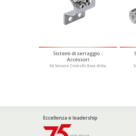
erraggio -
Sistemi di serraggio -
sori
Accessori
llo Base Piegata
Kit Sensore Controllo Base dritta
S
Eccellenza e leadership