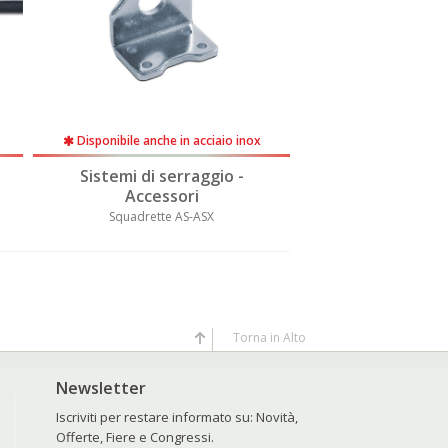
Disponibile anche in acciaio inox
Disponibile anche 
Sistemi di serraggio -
Sistemi di se
Accessori
Access
Squadrette AS-ASX
Tiranti a
Torna in Alto
Newsletter
Iscriviti per restare informato su: Novità,
Offerte, Fiere e Congressi.