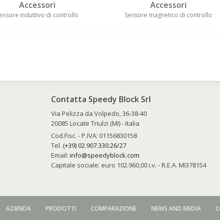
Accessori
Accessori
ensore induttivo di controllo
Sensore magnetico di controllo
Contatta Speedy Block Srl
Via Pelizza da Volpedo, 36-38-40
20085 Locate Triulzi (MI) - Italia
Cod.Fisc. - P.IVA: 01156830158
Tel.
(+39) 02.907.330.26/27
Email:
info@speedyblock.com
e
Capitale sociale: euro 102.960,00 i.v. - R.E.A. MI378154
AZIENDA
PRODOTTI
COMPARAZIONE
NEWS AND MEDIA
C