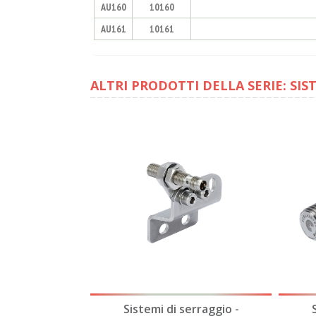
AU160
10160
AU161
10161
ALTRI PRODOTTI DELLA SERIE: SIS
erraggio -
Sistemi di serraggio -