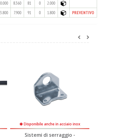
0.000
8.360
81
0
2.000
3.800
7.900
91
0
1.800
PREVENTIVO
Disponibile anche in acciaio inox
Disponibile anche 
Sistemi di serraggio -
Sistemi di se