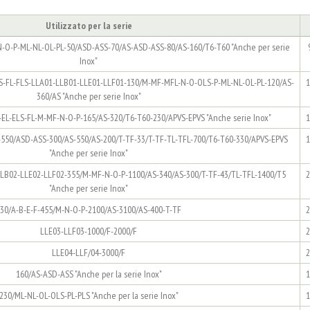
Utilizzato per la serie
-O-P-ML-NL-OL-PL-50/ASD-ASS-70/AS-ASD-ASS-80/AS-160/T6-T60 "Anche per serie
Inox"
LS-FL-FLS-LLA01-LLB01-LLE01-LLF01-130/M-MF-MFL-N-O-OLS-P-ML-NL-OL-PL-120/AS-
1
360/AS "Anche per serie Inox"
-EL-ELS-FL-M-MF-N-O-P-165/AS-320/T6-T60-230/APVS-EPVS "Anche serie Inox"
1
F-550/ASD-ASS-300/AS-550/AS-200/T-TF-33/T-TF-TL-TFL-700/T6-T60-330/APVS-EPVS
1
"Anche per serie Inox"
LLB02-LLE02-LLF02-355/M-MF-N-O-P-1100/AS-340/AS-300/T-TF-43/TL-TFL-1400/T5
2
"Anche per serie Inox"
30/A-B-E-F-455/M-N-O-P-2100/AS-3100/AS-400-T-TF
2
LLE03-LLF03-1000/F-2000/F
2
LLE04-LLF/04-3000/F
2
160/AS-ASD-ASS "Anche per la serie Inox"
1
230/ML-NL-OL-OLS-PL-PLS "Anche per la serie Inox"
1