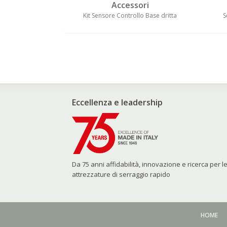
sori
Accessori
llo Base Piegata
Kit Sensore Controllo Base dritta
S
Eccellenza e leadership
Da 75 anni affidabilità, innovazione e ricerca per l
attrezzature di serraggio rapido
HOME