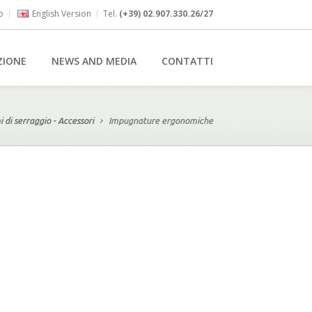
o
|
English Version
|
Tel.
(+39) 02.907.330.26/27
ZIONE
NEWS AND MEDIA
CONTATTI
i di serraggio - Accessori
Impugnature ergonomiche