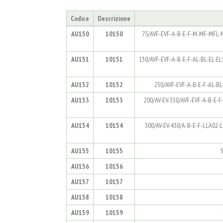
Codice
Descrizione
AU150
10150
75/AVF-EVF-A-B-E-F-M-MF-MFL-N
AU151
10151
130/AVF-EVF-A-B-E-F-AL-BL-EL-E
AU152
10152
230/AVF-EVF-A-B-E-F-AL-BL
AU153
10153
200/AV-EV-330/AVF-EVF-A-B-E-
AU154
10154
300/AV-EV-430/A-B-E-F-LLA02-
AU155
10155
5
AU156
10156
AU157
10157
AU158
10158
AU159
10159