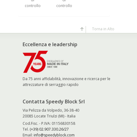
trollo
controllo
serraggio
TL-TFL
Torna in Alto
Eccellenza e leadership
Da 75 anni affidabilità, innovazione e ricerca per le
attrezzature di serraggio rapido
Contatta Speedy Block Srl
Via Pelizza da Volpedo, 36-38-40
20085 Locate Triulzi (MI) - Italia
Cod.Fisc. - P.IVA: 01156830158
Tel.
(+39) 02.907.330.26/27
Email:
info@speedyblock.com