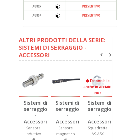
AU805
PREVENTIVO
AU807
PREVENTIVO
ALTRI PRODOTTI DELLA SERIE:
SISTEMI DI SERRAGGIO -
ACCESSORI
Disponibile
Disponibile
Disponibil
anche in acciaio
anche in acciaio
anche in acci
inox
inox
inox
temi di
Sistemi di
Sistemi di
Sistemi di
Sistemi 
raggio
serraggio
serraggio
serraggio
serragg
-
-
-
-
-
essori
Accessori
Accessori
Accessori
Accesso
nsore
Sensore
Squadrette
Tiranti a U
Tiranti TT-
uttivo
magnetico
AS-ASX
TG-TU per
di
di
attrezzi di