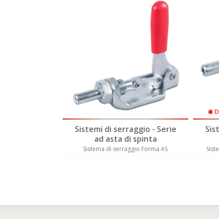
Di
aggio - Serie
Sistemi di serraggio - Serie
Sis
i spinta
ad asta di spinta
o Forma ASD - ASS
Sistema di serraggio Forma AS
Sist