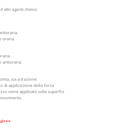
d altri agenti chimici.
ntioraria.
 oraria.
raria.
 antioraria.
inta, sia a trazione.
o di applicazione della forza
sso viene applicato sulle superfici
il movimento.
qui>>>