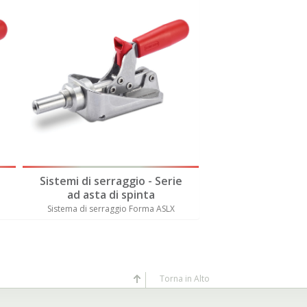
Disponibile anche 
Sistemi di serraggio - Serie
Sistemi di serra
ad asta di spinta
ad asta di 
Sistema di serraggio Forma ASLX
Sistema di serraggio
Torna in Alto