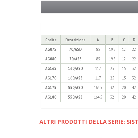
Codice
Descrizione
A
B
C
D
AG075
70/ASD
85
19.5
12
22
AG080
70/ASS
85
19.5
12
22
AG165
160/ASD
117
25
15
32
AG170
160/ASS
117
25
15
32
AG175
550/ASD
164.5
32
20
42
AG180
550/ASS
164.5
32
20
42
ALTRI PRODOTTI DELLA SERIE: SIST