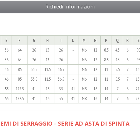
Richiedi Informazioni
E
F
G
H
I
L
M
N
P
Q
R
S
36
64
26
13
26
-
M6
12
8.5
4.3
6
9
36
64
26
13
26
-
M6
12
8.5
4.3
6
9
46
85
33.5
11.5
36.5
-
M6
12
11
5.5
7
15
46
85
33.5
11.5
36.5
-
M6
12
11
5.5
7
15
55
122.5
41
15
35
41
M8
16
14
7
6
22
55
122.5
41
15
35
41
M8
16
14
7
6
22
EMI DI SERRAGGIO - SERIE AD ASTA DI SPINTA