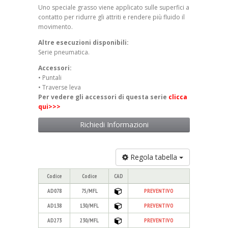
Uno speciale grasso viene applicato sulle superfici a
contatto per ridurre gli attriti e rendere più fluido il
movimento.
Altre esecuzioni disponibili:
Serie pneumatica.
Accessori:
• Puntali
• Traverse leva
Per vedere gli accessori di questa serie
clicca
qui>>>
Richiedi Informazioni
Regola tabella
Codice
Codice
CAD
AD078
75/MFL
PREVENTIVO
AD138
130/MFL
PREVENTIVO
AD273
230/MFL
PREVENTIVO