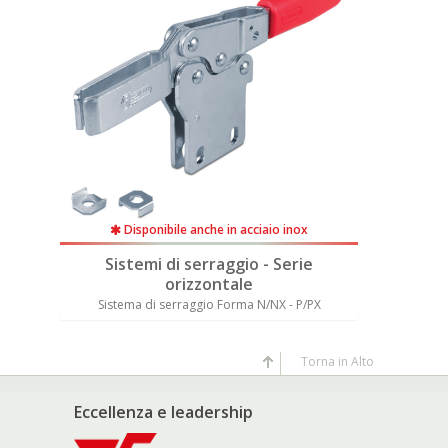
Disponibile anche in acciaio inox
Dis
e
Sistemi di serraggio - Serie
Sist
orizzontale
/OX
Sistema di serraggio Forma N/NX - P/PX
Sistema d
Torna in Alto
Eccellenza e leadership