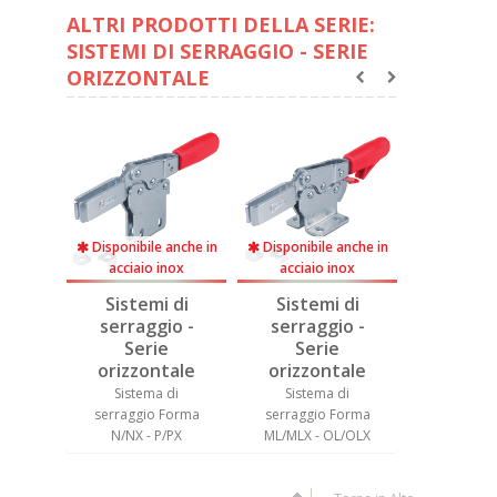
ALTRI PRODOTTI DELLA SERIE:
SISTEMI DI SERRAGGIO - SERIE
ORIZZONTALE
anche in
Disponibile anche in
Disponibile anche in
Disponibil
nox
acciaio inox
acciaio inox
acciaio
 di
Sistemi di
Sistemi di
Sistem
o -
serraggio -
serraggio -
serrag
Serie
Serie
Ser
ale
orizzontale
orizzontale
orizzo
di
Sistema di
Sistema di
Sistem
Forma
serraggio Forma
serraggio Forma
serraggi
/OX
N/NX - P/PX
ML/MLX - OL/OLX
NL/NLX -