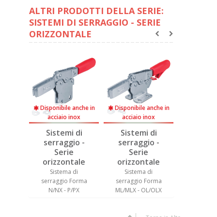
ALTRI PRODOTTI DELLA SERIE:
SISTEMI DI SERRAGGIO - SERIE
ORIZZONTALE
anche in
Disponibile anche in
Disponibile anche in
Disponibil
nox
acciaio inox
acciaio inox
acciaio
 di
Sistemi di
Sistemi di
Sistem
o -
serraggio -
serraggio -
serrag
Serie
Serie
Ser
ale
orizzontale
orizzontale
orizzo
di
Sistema di
Sistema di
Sistem
Forma
serraggio Forma
serraggio Forma
serraggi
/OX
N/NX - P/PX
ML/MLX - OL/OLX
NL/NLX -