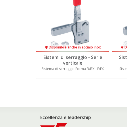
 in acciaio inox
Disponibile anche in acciaio inox
Di
aggio - Serie
Sistemi di serraggio - Serie
Sis
cale
verticale
 Forma A/AX - E/EX
Sistema di serraggio Forma B/BX - F/FX
Sist
Eccellenza e leadership