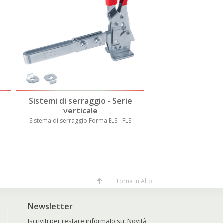
Sistemi di serraggio - Serie
Sistemi di serra
verticale
vertica
Sistema di serraggio Forma ELS - FLS
Sistema di serraggio 
Torna in Alto
Newsletter
Iscriviti per restare informato su: Novità,