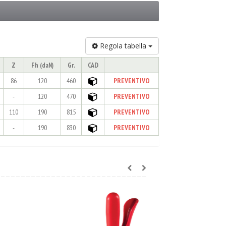
Regola tabella
Z
Fh
Gr.
CAD
(daN)
86
120
460
PREVENTIVO
-
120
470
PREVENTIVO
110
190
815
PREVENTIVO
-
190
830
PREVENTIVO