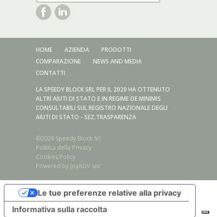
HOME
AZIENDA
PRODOTTI
COMPARAZIONE
NEWS AND MEDIA
CONTATTI
LA SPEEDY BLOCK SRL PER IL 2020 HA OTTENUTO
ALTRI AIUTI DI STATO E IN REGIME DE MINIMIS
CONSULTABILI SUL REGISTRO NAZIONALE DEGLI
AIUTI DI STATO - SEZ.TRASPARENZA
©2026 Speedy Block Srl
Politica della Privacy
Cookies Policy
Powered by
JoyADV snc
Serie acciaio inox/Sistema di serraggio Forma A/AX - E/EX
Le tue preferenze relative alla privacy
Serie acciaio inox/Sistema di serraggio Forma B/BX - F/FX
Serie acciaio inox/Sistema di serraggio Forma AL/ALX - EL/ELX
Informativa sulla raccolta
Serie acciaio inox/Sistema di serraggio Forma BL/BLX - FL/FLX