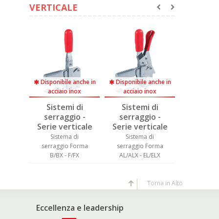
VERTICALE
anche in
Disponibile anche in
Disponibile anche in
Disponibil
nox
acciaio inox
acciaio inox
acciaio
 di
Sistemi di
Sistemi di
Sistem
o -
serraggio -
serraggio -
serrag
icale
Serie verticale
Serie verticale
Serie ve
di
Sistema di
Sistema di
Sistem
Forma
serraggio Forma
serraggio Forma
serraggi
EX
B/BX - F/FX
AL/ALX - EL/ELX
BL/BLX -
Torna in Alto
Eccellenza e leadership