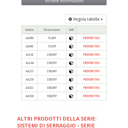
Richiedi Informazioni
Regola tabella
Codice
Descrizione
CAD
AA090
75/AVF
PREVENTIVO
AA092
75/EVF
PREVENTIVO
AA142
130/AVF
PREVENTIVO
AA144
130/EVF
PREVENTIVO
AA223
230/AVF
PREVENTIVO
AA228
230/EVF
PREVENTIVO
AA322
330/AVF
PREVENTIVO
AA328
330/EVF
PREVENTIVO
ALTRI PRODOTTI DELLA SERIE:
SISTEMI DI SERRAGGIO - SERIE