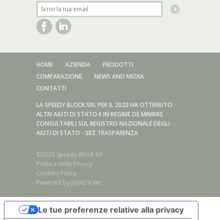
HOME
AZIENDA
PRODOTTI
COMPARAZIONE
NEWS AND MEDIA
CONTATTI
LA SPEEDY BLOCK SRL PER IL 2020 HA OTTENUTO
ALTRI AIUTI DI STATO E IN REGIME DE MINIMIS
CONSULTABILI SUL REGISTRO NAZIONALE DEGLI
AIUTI DI STATO - SEZ.TRASPARENZA
©2026 Speedy Block Srl
Politica della Privacy
Cookies Policy
Powered by
JoyADV snc
Serie acciaio inox/Sistema di serraggio Forma A/AX - E/EX
Le tue preferenze relative alla privacy
Serie acciaio inox/Sistema di serraggio Forma B/BX - F/FX