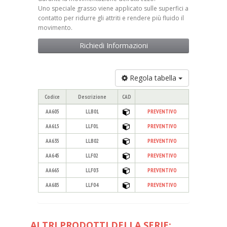
Uno speciale grasso viene applicato sulle superfici a
contatto per ridurre gli attriti e rendere più fluido il
movimento.
Richiedi Informazioni
Regola tabella
Codice
Descrizione
CAD
AA605
LLB01
PREVENTIVO
AA615
LLF01
PREVENTIVO
AA635
LLB02
PREVENTIVO
AA645
LLF02
PREVENTIVO
AA665
LLF03
PREVENTIVO
AA685
LLF04
PREVENTIVO
ALTRI PRODOTTI DELLA SERIE: