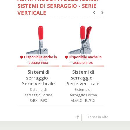
SISTEMI DI SERRAGGIO - SERIE
VERTICALE
anche in
Disponibile anche in
Disponibile anche in
Disponibil
nox
acciaio inox
acciaio inox
acciaio
 di
Sistemi di
Sistemi di
Sistem
o -
serraggio -
serraggio -
serrag
icale
Serie verticale
Serie verticale
Serie ve
di
Sistema di
Sistema di
Sistem
Forma
serraggio Forma
serraggio Forma
serraggi
EX
B/BX - F/FX
AL/ALX - EL/ELX
BL/BLX -
Torna in Alto