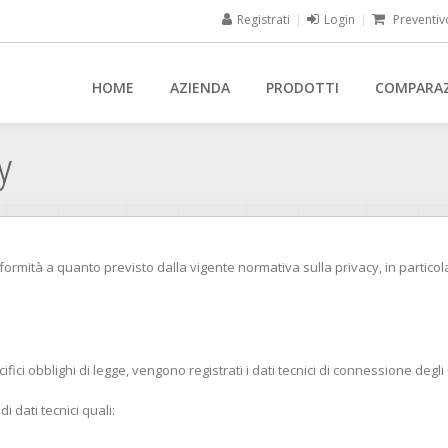
Registrati
|
Login
|
Preventiv
HOME
AZIENDA
PRODOTTI
COMPARA
y
onformità a quanto previsto dalla vigente normativa sulla privacy, in partico
ici obblighi di legge, vengono registrati i dati tecnici di connessione degli ute
i dati tecnici quali: