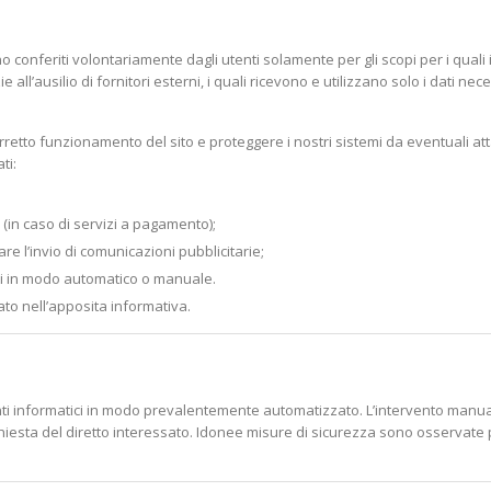
o conferiti volontariamente dagli utenti solamente per gli scopi per i quali i d
e all’ausilio di fornitori esterni, i quali ricevono e utilizzano solo i dati n
 corretto funzionamento del sito e proteggere i nostri sistemi da eventuali att
ti:
 (in caso di servizi a pagamento);
are l’invio di comunicazioni pubblicitarie;
nti in modo automatico o manuale.
ato nell’apposita informativa.
enti informatici in modo prevalentemente automatizzato. L’intervento manual
richiesta del diretto interessato. Idonee misure di sicurezza sono osservate pe