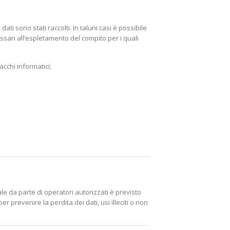
ati sono stati raccolti. In taluni casi è possibile
ecessari all’espletamento del compito per i quali
acchi informatici;
e da parte di operatori autorizzati è previsto
r prevenire la perdita dei dati, usi illeciti o non