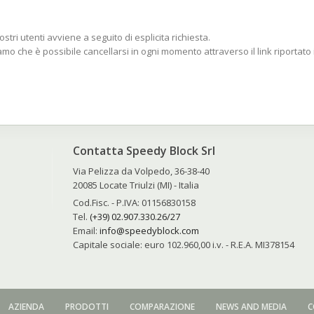
tri utenti avviene a seguito di esplicita richiesta.
diamo che è possibile cancellarsi in ogni momento attraverso il link riportat
Contatta Speedy Block Srl
Via Pelizza da Volpedo, 36-38-40
20085 Locate Triulzi (MI) - Italia
Cod.Fisc. - P.IVA: 01156830158
Tel.
(+39) 02.907.330.26/27
Email:
info@speedyblock.com
e
Capitale sociale: euro 102.960,00 i.v. - R.E.A. MI378154
AZIENDA
PRODOTTI
COMPARAZIONE
NEWS AND MEDIA
C