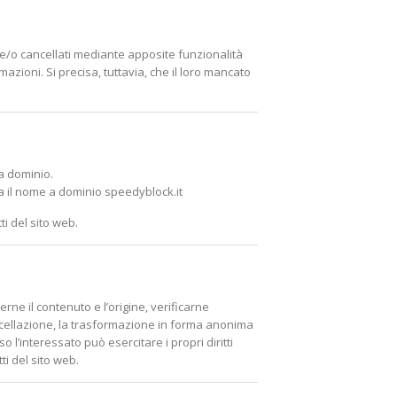
i e/o cancellati mediante apposite funzionalità
mazioni. Si precisa, tuttavia, che il loro mancato
 a dominio.
a il nome a dominio speedyblock.it
ti del sito web.
erne il contenuto e l’origine, verificarne
cancellazione, la trasformazione in forma anonima
so l’interessato può esercitare i propri diritti
ti del sito web.