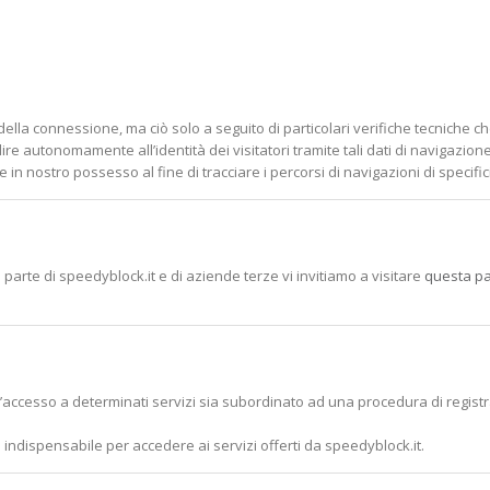
are della connessione, ma ciò solo a seguito di particolari verifiche tecnich
lire autonomamente all’identità dei visitatori tramite tali dati di navigazion
in nostro possesso al fine di tracciare i percorsi di navigazioni di specifici
a parte di speedyblock.it e di aziende terze vi invitiamo a visitare
questa p
 l’accesso a determinati servizi sia subordinato ad una procedura di regis
o indispensabile per accedere ai servizi offerti da speedyblock.it.