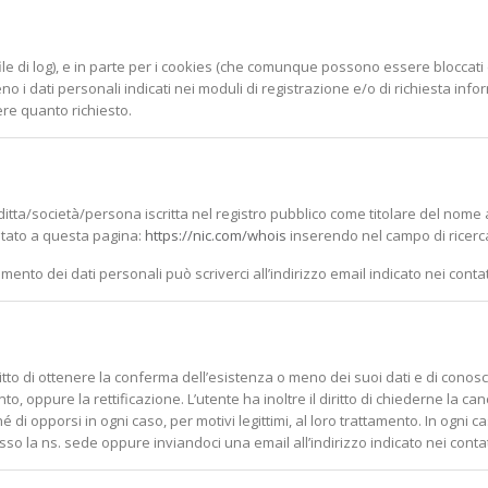
file di log), e in parte per i cookies (che comunque possono essere bloccat
no i dati personali indicati nei moduli di registrazione e/o di richiesta infor
re quanto richiesto.
ditta/società/persona iscritta nel registro pubblico come titolare del nome
ltato a questa pagina:
https://nic.com/whois
inserendo nel campo di ricerc
amento dei dati personali può scriverci all’indirizzo email indicato nei contat
diritto di ottenere la conferma dell’esistenza o meno dei suoi dati e di conosc
to, oppure la rettificazione. L’utente ha inoltre il diritto di chiederne la 
hé di opporsi in ogni caso, per motivi legittimi, al loro trattamento. In ogni ca
sso la ns. sede oppure inviandoci una email all’indirizzo indicato nei contat