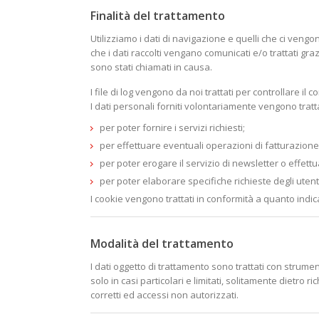
Finalità del trattamento
Utilizziamo i dati di navigazione e quelli che ci vengon
che i dati raccolti vengano comunicati e/o trattati grazi
sono stati chiamati in causa.
I file di log vengono da noi trattati per controllare il
I dati personali forniti volontariamente vengono tratta
per poter fornire i servizi richiesti;
per effettuare eventuali operazioni di fatturazione
per poter erogare il servizio di newsletter o effettu
per poter elaborare specifiche richieste degli ute
I cookie vengono trattati in conformità a quanto indic
Modalità del trattamento
I dati oggetto di trattamento sono trattati con strum
solo in casi particolari e limitati, solitamente dietro 
corretti ed accessi non autorizzati.