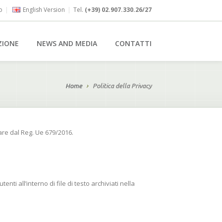
o
|
English Version
|
Tel.
(+39) 02.907.330.26/27
ZIONE
NEWS AND MEDIA
CONTATTI
Home
Politica della Privacy
lare dal Reg. Ue 679/2016.
nti all’interno di file di testo archiviati nella